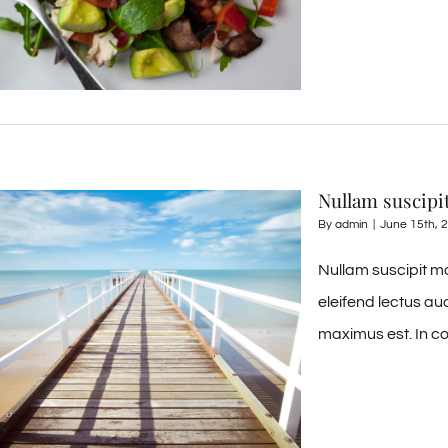
Nullam suscipi
By
admin
|
June 15th, 
Nullam suscipit ma
eleifend lectus au
maximus est. In co