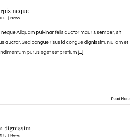
urpis neque
2015
|
News
 neque Aliquam pulvinar felis auctor mauris semper, sit
us auctor. Sed congue risus id congue dignissim. Nullam et
ndimentum purus eget est pretium [...]
Read More
m dignissim
2015
|
News