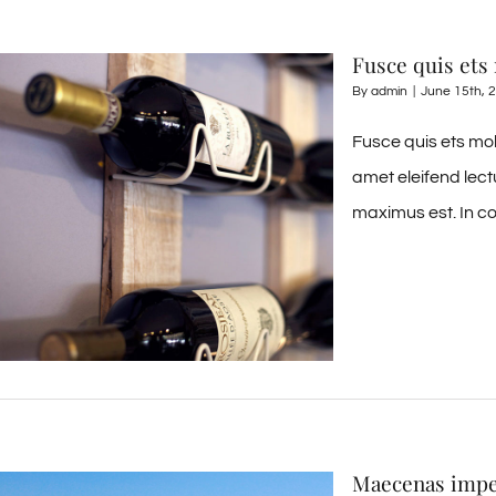
Fusce quis ets
By
admin
|
June 15th, 
Fusce quis ets mol
amet eleifend lect
maximus est. In co
Maecenas impe