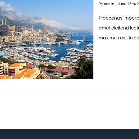
By
admin
|
June 15th, 
Maecenas imperdie
amet eleifend lect
maximus est. In co