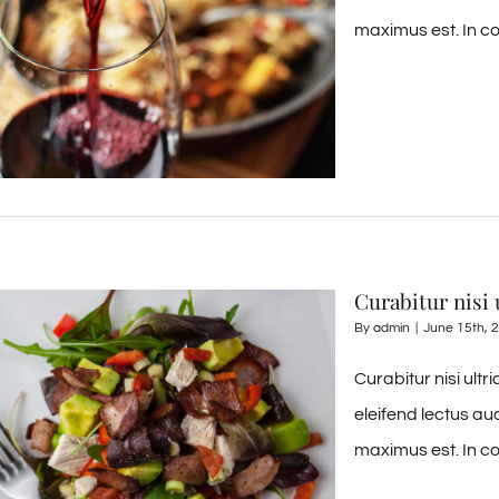
maximus est. In co
Curabitur nisi 
By
admin
|
June 15th, 
Curabitur nisi ult
eleifend lectus au
maximus est. In co