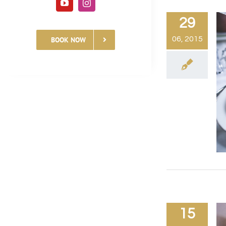
29
06, 2015
BOOK NOW
15