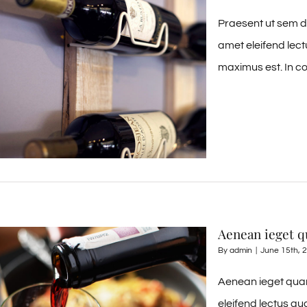
Praesent ut sem di
amet eleifend lect
maximus est. In co
Aenean ieget 
By
admin
|
June 15th, 
Aenean ieget quam
eleifend lectus au