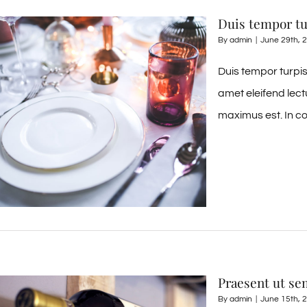
Duis tempor t
By
admin
|
June 29th, 
Duis tempor turpis
amet eleifend lect
maximus est. In co
Praesent ut se
By
admin
|
June 15th, 