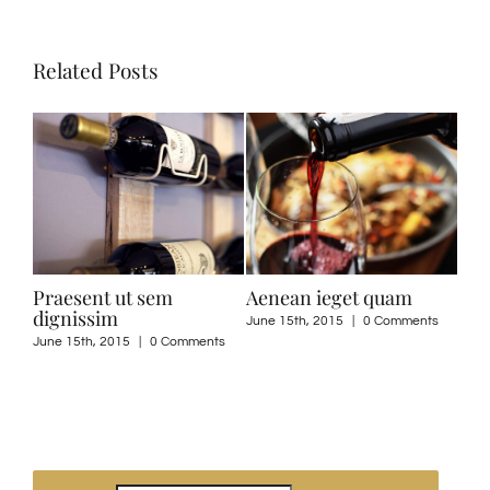
Related Posts
Praesent ut sem
Aenean ieget quam
Nul
dignissim
June 15th, 2015
|
0 Comments
June
ts
June 15th, 2015
|
0 Comments