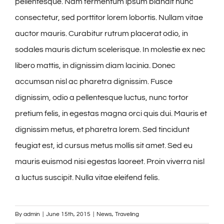
pellentesque. Nam fermentum ipsum blandit nunc
consectetur, sed porttitor lorem lobortis. Nullam vitae
auctor mauris. Curabitur rutrum placerat odio, in
sodales mauris dictum scelerisque. In molestie ex nec
libero mattis, in dignissim diam lacinia. Donec
accumsan nisl ac pharetra dignissim. Fusce
dignissim, odio a pellentesque luctus, nunc tortor
pretium felis, in egestas magna orci quis dui. Mauris et
dignissim metus, et pharetra lorem. Sed tincidunt
feugiat est, id cursus metus mollis sit amet. Sed eu
mauris euismod nisi egestas laoreet. Proin viverra nisl
a luctus suscipit. Nulla vitae eleifend felis.
By
admin
|
June 15th, 2015
|
News
,
Traveling